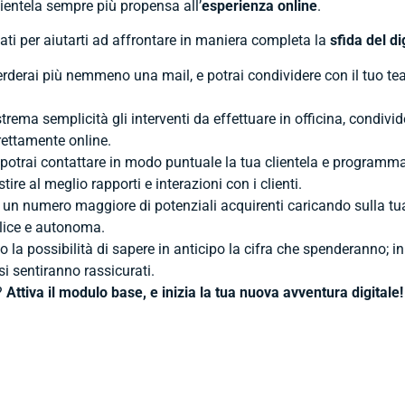
ientela sempre più propensa all’
esperienza online
.
sati per aiutarti ad affrontare in maniera completa la
sfida del di
rderai più nemmeno una mail, e potrai condividere con il tuo te
trema semplicità gli interventi da effettuare in officina, condivide
rettamente online.
ng, potrai contattare in modo puntuale la tua clientela e program
tire al meglio rapporti e interazioni con i clienti.
e un numero maggiore di potenziali acquirenti caricando sulla tua
plice e autonoma.
nno la possibilità di sapere in anticipo la cifra che spenderanno; i
si sentiranno rassicurati.
?
Attiva il modulo base, e inizia la tua nuova avventura digitale!