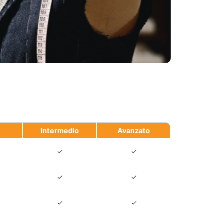
Intermedio
Avanzato
✓
✓
✓
✓
✓
✓