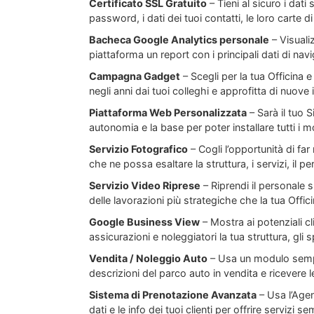
Certificato SSL Gratuito
– Tieni al sicuro i dat
password, i dati dei tuoi contatti, le loro carte d
Bacheca Google Analytics personale
– Visuali
piattaforma un report con i principali dati di nav
Campagna Gadget
– Scegli per la tua Officina e 
negli anni dai tuoi colleghi e approfitta di nuove 
Piattaforma Web Personalizzata
– Sarà il tuo 
autonomia e la base per poter installare tutti i mo
Servizio Fotografico
– Cogli l’opportunità di far
che ne possa esaltare la struttura, i servizi, il pe
Servizio Video Riprese
– Riprendi il personale s
delle lavorazioni più strategiche che la tua Offic
Google Business View
– Mostra ai potenziali cli
assicurazioni e noleggiatori la tua struttura, gli s
Vendita / Noleggio Auto
– Usa un modulo sempl
descrizioni del parco auto in vendita e ricevere l
Sistema di Prenotazione Avanzata
– Usa l’Agen
dati e le info dei tuoi clienti per offrire servizi s