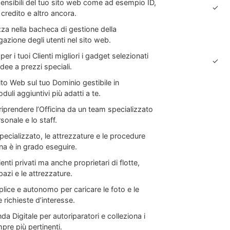
i sensibili del tuo sito web come ad esempio ID,
✓
i credito e altro ancora.
zza nella bacheca di gestione della
igazione degli utenti nel sito web.
per i tuoi Clienti migliori i gadget selezionati
✓
idee a prezzi speciali.
Sito Web sul tuo Dominio gestibile in
duli aggiuntivi più adatti a te.
 riprendere l’Officina da un team specializzato
rsonale e lo staff.
pecializzato, le attrezzature e le procedure
ina è in grado eseguire.
enti privati ma anche proprietari di flotte,
pazi e le attrezzature.
ice e autonomo per caricare le foto e le
e richieste d’interesse.
da Digitale per autoriparatori e colleziona i
empre più pertinenti.