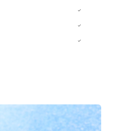
✓
✓
✓