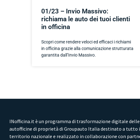
01/23 – Invio Massivo:
richiama le auto dei tuoi clienti
in officina
Scopri come rendere veloci ed efficaci i richiami
in officina grazie alla comunicazione strutturata
garantita dall’Invio Massivo.
INofficina.it è un programma di trasformazione digitale delle
autofficine di proprietà di Groupauto Italia destinato a tutto i
territorio nazionale e realizzato in collaborazione con partn