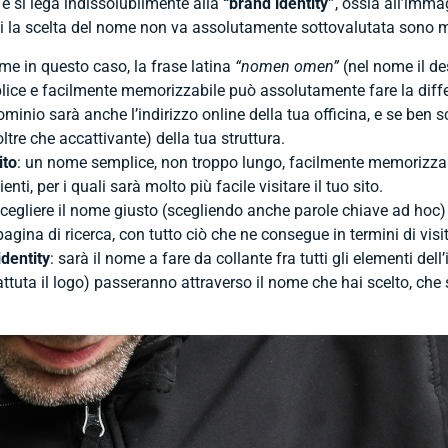
e si lega indissolubilmente alla
“brand identity”
, ossia all’imma
cui la scelta del nome non va assolutamente sottovalutata sono mo
me in questo caso, la frase latina
“nomen omen”
(nel nome il de
ice e facilmente memorizzabile può assolutamente fare la differe
ominio sarà anche l’indirizzo online della tua officina, e se ben s
re che accattivante) della tua struttura.
ito
: un nome semplice, non troppo lungo, facilmente memorizzabi
ienti, per i quali sarà molto più facile visitare il tuo sito.
scegliere il nome giusto (scegliendo anche parole chiave ad hoc
pagina di ricerca, con tutto ciò che ne consegue in termini di visit
identity
: sarà il nome a fare da collante fra tutti gli elementi dell’
 battuta il logo) passeranno attraverso il nome che hai scelto, che