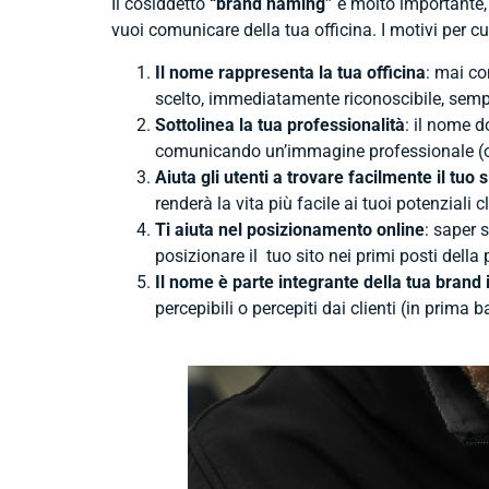
Il cosiddetto
“brand naming”
è molto importante, 
vuoi comunicare della tua officina. I motivi per 
Il nome rappresenta la tua officina
: mai co
scelto, immediatamente riconoscibile, sempl
Sottolinea la tua professionalità
: il nome d
comunicando un’immagine professionale (olt
Aiuta gli utenti a trovare facilmente il tuo s
renderà la vita più facile ai tuoi potenziali cl
Ti aiuta nel posizionamento online
: saper 
posizionare il tuo sito nei primi posti della 
Il nome è parte integrante della tua brand 
percepibili o percepiti dai clienti (in prima