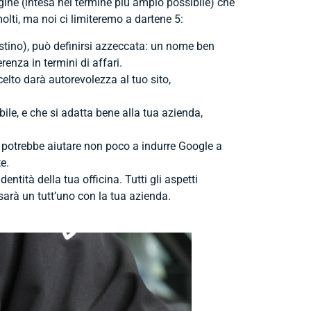
gine (intesa nel termine più ampio possibile) che
lti, ma noi ci limiteremo a dartene 5:
stino), può definirsi azzeccata: un nome ben
nza in termini di affari.
celto darà autorevolezza al tuo sito,
le, e che si adatta bene alla tua azienda,
) potrebbe aiutare non poco a indurre Google a
e.
identità della tua officina. Tutti gli aspetti
 sarà un tutt’uno con la tua azienda.